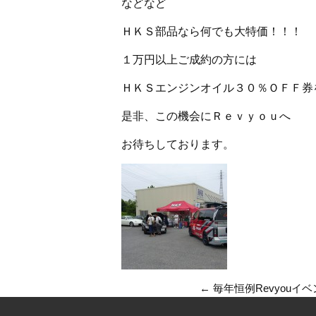
などなど
ＨＫＳ部品なら何でも大特価！！！
１万円以上ご成約の方には
ＨＫＳエンジンオイル３０％ＯＦＦ券
是非、この機会にＲｅｖｙｏｕへ
お待ちしております。
←
毎年恒例Revyouイ