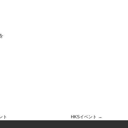
を
ベント
HKSイベント
→