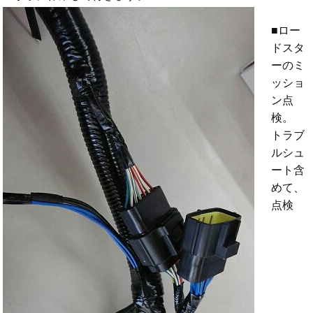
■ロー
ドスタ
ーのミ
ッショ
ン点
検。
トラブ
ルシュ
ート含
めて、
点検