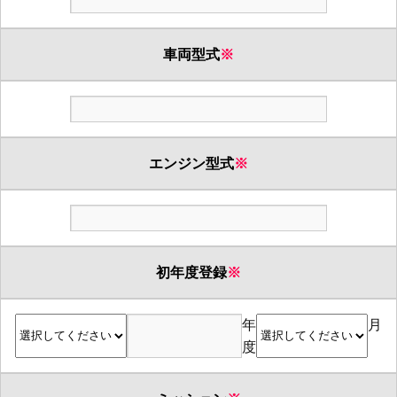
車両型式
※
エンジン型式
※
初年度登録
※
年
月
度