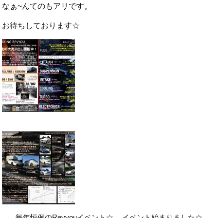
なぁ~んてのもアリです。
お待ちしております☆
←
毎年恒例のRevyouイベント☆
イベント始まりました☆
→