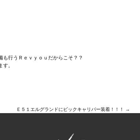
備も行うＲｅｖｙｏｕだからこそ？？
ます。
Ｅ５１エルグランドにビックキャリパー装着！！！
→